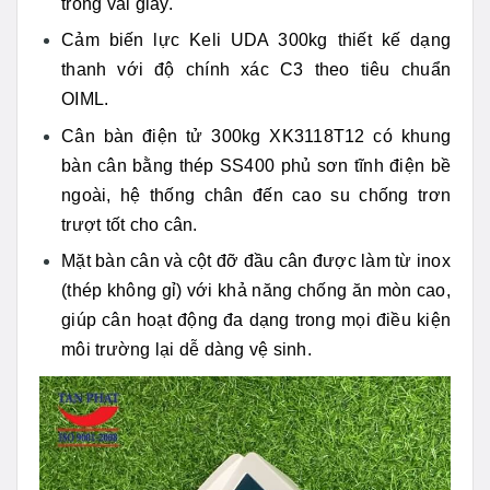
trong vài giây.
Cảm biến lực Keli UDA 300kg thiết kế dạng
thanh với độ chính xác C3 theo tiêu chuẩn
OIML.
Cân bàn điện tử 300kg XK3118T12 có khung
bàn cân bằng thép SS400 phủ sơn tĩnh điện bề
ngoài, hệ thống chân đến cao su chống trơn
trượt tốt cho cân.
Mặt bàn cân và cột đỡ đầu cân được làm từ inox
(thép không gỉ) với khả năng chống ăn mòn cao,
giúp cân hoạt động đa dạng trong mọi điều kiện
môi trường lại dễ dàng vệ sinh.