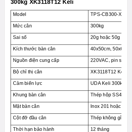
300kg XK3118T12 Keli
Model
TPS-CB300-XK31
Mức cân
300kg
Sai số
20g hoặc 50g
Kích thước bàn cân
40x50cm, 50x60cm.
Nguồn điện cung cấp
220VAC, pin sạc
Bộ chỉ thị cân
XK3118T12 Keli
Cảm biến lực
UDA Keli 300kg
Khung bàn cân
Thép hộp SS400 sơ
Mặt bàn cân
Inox 201 hoặc inox
Cột đỡ đầu cân
Thép không gỉ
Thời hạn bảo hành
12 tháng