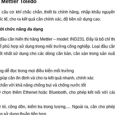
 Mettler Toledo
 cấu cơ khí chắc chắn, thiết bị chính hãng, nhập khẩu nguyê
c tế, cho ra kết quả cân chính xác, độ bền sử dụng cao.
 với chức năng đa dạng
đầu cân hiển thị hãng Mettler – model: IND231. Đây là bộ chỉ th
kế phù hợp sử dụng trong môi trường công nghiệp. Loại đầu câ
ốt nhất sử dụng cho các dòng cân bàn, cân sàn trong sản xuấ
ng dễ đọc trong mọi điều kiện môi trường
giúp cân ổn định và cho ra kết quả nhanh, chính xác
chắn với khả năng chống bụi và chống nước tốt
chọn thêm Ethenet hoặc Bluetooth, cho phép kết nối với cá
bì, cộng dồn, kiểm tra trọng lượng,… Ngoài ra, cân cho phé
g sử dụng thuận tiện hơn