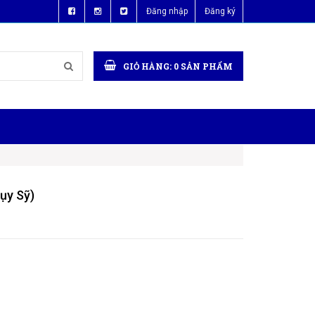
Đăng nhập
Đăng ký
GIỎ HÀNG:
0
SẢN PHẨM
ụy Sỹ)