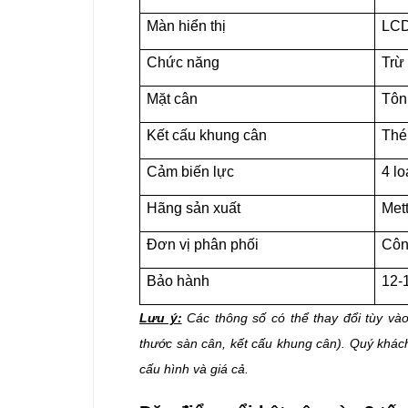
Màn hiển thị
LC
Chức năng
Trừ 
Mặt cân
Tôn
Kết cấu khung cân
Thé
Cảm biến lực
4 lo
Hãng sản xuất
Mett
Đơn vị phân phối
Côn
Bảo hành
12-
Lưu ý:
Các thông số có thể thay đổi tùy vào
thước sàn cân, kết cấu khung cân). Quý khách
cấu hình và giá cả.