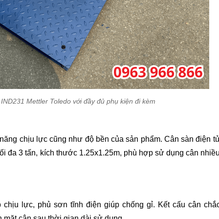
 IND231 Mettler Toledo với đầy đủ phụ kiện đi kèm
 năng chịu lực cũng như độ bền của sản phẩm. Cân sàn điện t
 tối đa 3 tấn, kích thước 1.25x1.25m, phù hợp sử dụng cân nhiề
 chịu lực, phủ sơn tĩnh điện giúp chống gỉ. Kết cấu cân chắ
h mặt cân sau thời gian dài sử dụng.