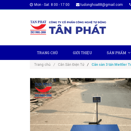
Mon - Sat: 8:00 - 17:00
tudonghoa88@gmail.com
TRANG CHỦ
GIỚI THIỆU
SẢN PHẨM
Trang chủ
/
Cân Sàn Điện Tử
/
Cân sàn 3 tấn Mettler T