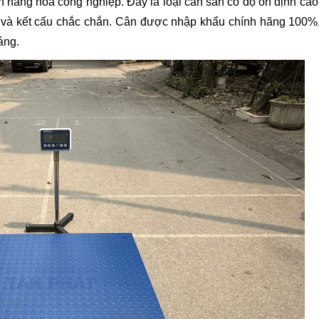
n hàng hóa công nghiệp. Đây là loại cân sàn có độ ổn định cao
sàn và kết cấu chắc chắn. Cân được nhập khẩu chính hãng 100%
áng.