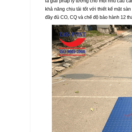
là giải pháp lý tưởng cho mọi nhu cầu câ
khả năng chịu tải tốt với thiết kế mặt 
đầy đủ CO, CQ và chế độ bảo hành 12 th