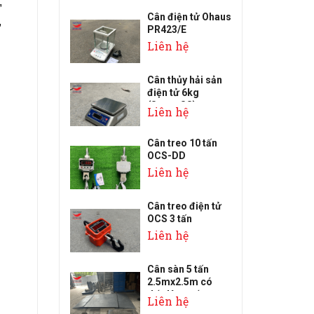
,
Cân điện tử Ohaus
,
PR423/E
Liên hệ
Cân thủy hải sản
điện tử 6kg
(Super SS)
Liên hệ
Cân treo 10 tấn
OCS-DD
Liên hệ
Cân treo điện tử
OCS 3 tấn
Liên hệ
Cân sàn 5 tấn
2.5mx2.5m có
dốc lên xuống
Liên hệ