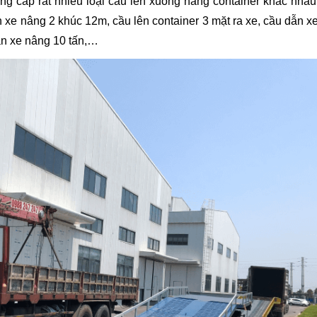
ung cấp rất nhiều loại cầu lên xuống hàng container khác nhau
 xe nâng 2 khúc 12m, cầu lên container 3 mặt ra xe, cầu dẫn x
ẫn xe nâng 10 tấn,…