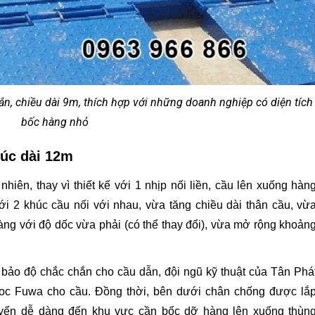
gắn, chiều dài 9m, thích hợp với những doanh nghiệp có diện tích
bốc hàng nhỏ
húc dài 12m
hiên, thay vì thiết kế với 1 nhịp nối liền, cầu lên xuống hàn
ới 2 khúc cầu nối với nhau, vừa tăng chiều dài thân cầu, vừ
àng với độ dốc vừa phải (có thể thay đổi), vừa mở rộng khoản
 bảo độ chắc chắn cho cầu dẫn, đội ngũ kỹ thuật của Tân Phá
mooc Fuwa cho cầu. Đồng thời, bên dưới chân chống được lắ
uyển dễ dàng đến khu vực cần bốc dỡ hàng lên xuống thùn