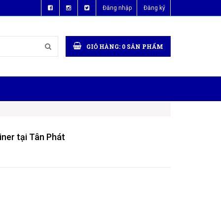
Đăng nhập
Đăng ký
GIỎ HÀNG:
0
SẢN PHẨM
ner tại Tân Phát