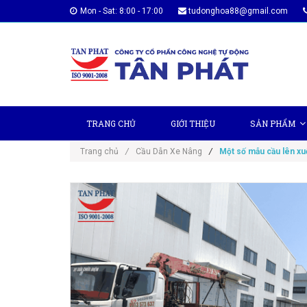
Mon - Sat: 8:00 - 17:00
tudonghoa88@gmail.com
TRANG CHỦ
GIỚI THIỆU
SẢN PHẨM
Trang chủ
/
Cầu Dẫn Xe Nâng
/
Một số mẫu cầu lên xuố