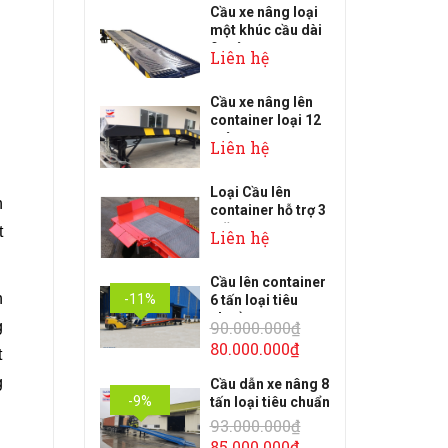
Cầu xe nâng loại
một khúc cầu dài
9 mét
Liên hệ
Cầu xe nâng lên
container loại 12
mét
Liên hệ
Loại Cầu lên
n
container hỗ trợ 3
mặt ra xe
t
Liên hệ
Cầu lên container
n
-11%
6 tấn loại tiêu
chuẩn
90.000.000₫
g
80.000.000₫
t
g
Cầu dẫn xe nâng 8
-9%
tấn loại tiêu chuẩn
93.000.000₫
85.000.000₫