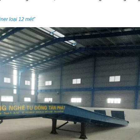
ner loại 12 mét
”