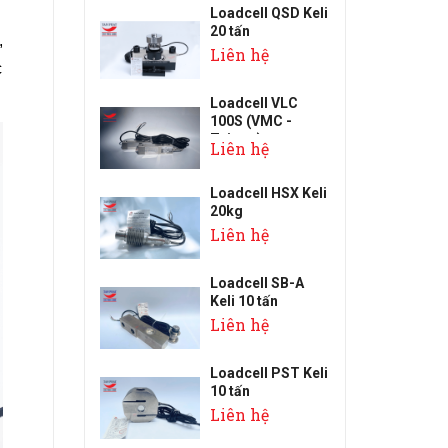
Loadcell QSD Keli
20 tấn
,
Liên hệ
c
Loadcell VLC
100S (VMC -
Taiwan)
Liên hệ
Loadcell HSX Keli
20kg
Liên hệ
Loadcell SB-A
Keli 10 tấn
Liên hệ
Loadcell PST Keli
10 tấn
Liên hệ