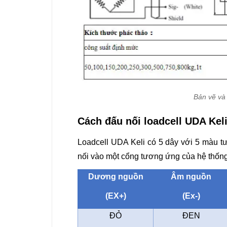
Bản vẽ và 
Cách đấu nối loadcell UDA Keli
Loadcell UDA Keli có 5 dây với 5 màu t
nối vào một cổng tương ứng của hệ thốn
Dương nguồn
Âm nguồn
(EX+)
(Ex-)
ĐỎ
ĐEN