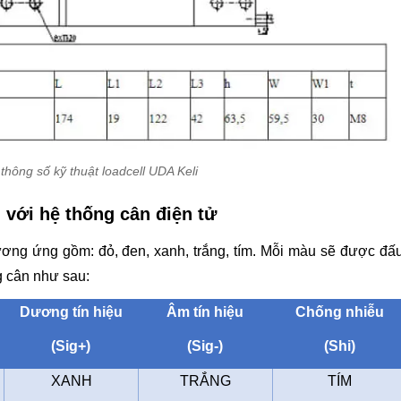
thông số kỹ thuật loadcell UDA Keli
 với hệ thống cân điện tử
ương ứng gồm: đỏ, đen, xanh, trắng, tím. Mỗi màu sẽ được đấ
g cân như sau:
Dương tín hiệu
Âm tín hiệu
Chống nhiễu
(Sig+)
(Sig-)
(Shi)
XANH
TRẮNG
TÍM