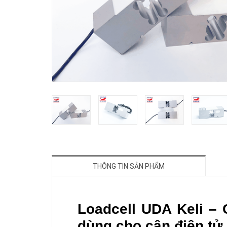
THÔNG TIN SẢN PHẨM
Loadcell UDA Keli –
dùng cho cân điện tử