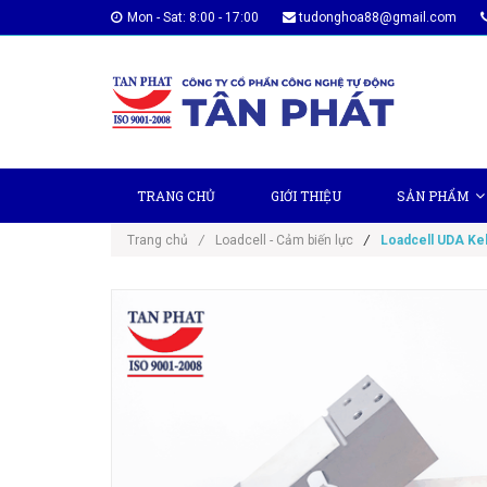
Mon - Sat: 8:00 - 17:00
tudonghoa88@gmail.com
TRANG CHỦ
GIỚI THIỆU
SẢN PHẨM
Trang chủ
/
Loadcell - Cảm biến lực
/
Loadcell UDA Kel