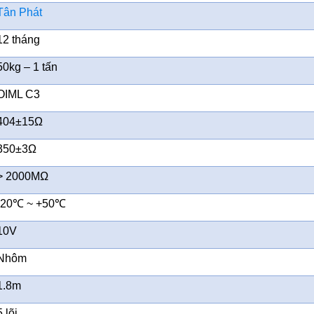
Tân Phát
12 tháng
50kg – 1 tấn
OIML C3
404±15Ω
350±3Ω
> 2000MΩ
-20℃ ~ +50℃
10V
Nhôm
1.8m
5 lõi