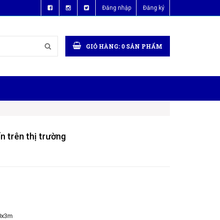
Đăng nhập
Đăng ký
GIỎ HÀNG:
0
SẢN PHẨM
n trên thị trường
0x3m