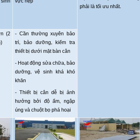
 sinh
vực hẹp
phải là tối ưu nhất.
ớn (2
- Cần thường xuyên bảo
)
trì, bảo dưỡng, kiểm tra
thiết bị dưới mặt bàn cân
- Hoạt động sửa chữa, bảo
dưỡng, vệ sinh khá khó
khăn
- Thiết bị cân dễ bị ảnh
hưởng bởi độ ẩm, ngập
úng và chuột bọ phá hoại