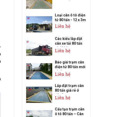
Loại cân ô tô điện
tử 80 tấn - 12 x 3m
Liên hệ
Các kiểu lắp đặt
cân xe tải 80 tấn
ó
phổ biến
Liên hệ
n
n
Báo giá trạm cân
điện tử 80 tấn mới
nhất
Liên hệ
a
Lắp đặt trạm cân
80 tấn giá rẻ ở
đâu?
Liên hệ
Cấu tạo trạm cân
ô tô 80 tấn – Cân