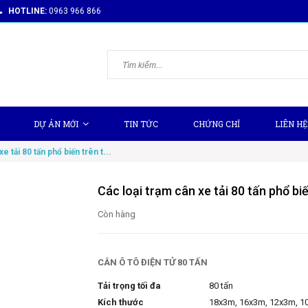
HOTLINE:
0963 966 866
DỰ ÁN MỚI
TIN TỨC
CHỨNG CHỈ
LIÊN HỆ
e tải 80 tấn phổ biến trên t...
Các loại trạm cân xe tải 80 tấn phổ biế
Còn hàng
CÂN Ô TÔ ĐIỆN TỬ 80 TẤN
Tải trọng tối đa
80 tấn
Kích thước
18x3m, 16x3m, 12x3m, 1