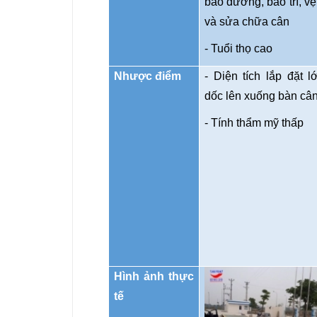
bảo dưỡng, bảo trì, vệ
và sửa chữa cân
- Tuổi thọ cao
Nhược điểm
- Diện tích lắp đặt l
dốc lên xuống bàn cân
- Tính thẩm mỹ thấp
Hình ảnh thực
tế