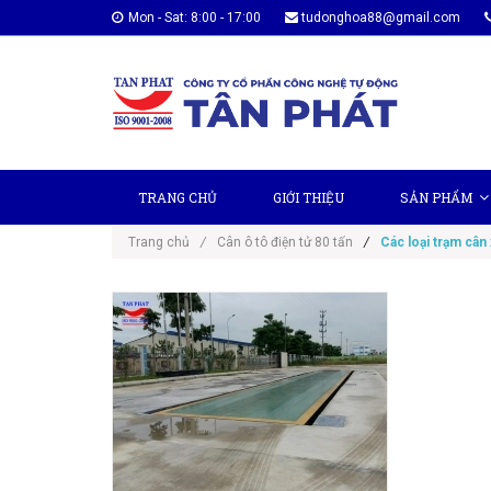
Mon - Sat: 8:00 - 17:00
tudonghoa88@gmail.com
TRANG CHỦ
GIỚI THIỆU
SẢN PHẨM
Trang chủ
/
Cân ô tô điện tử 80 tấn
/
Các loại trạm cân x