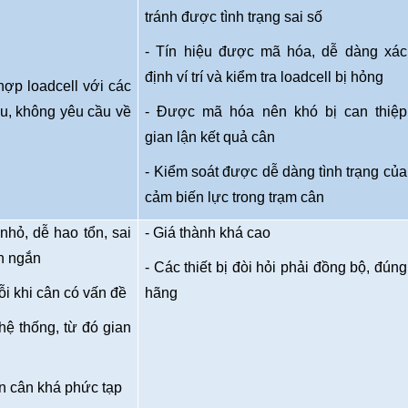
tránh được tình trạng sai số
- Tín hiệu được mã hóa, dễ dàng xác
định ví trí và kiểm tra loadcell bị hỏng
hợp loadcell với các
au, không yêu cầu về
- Được mã hóa nên khó bị can thiệp
gian lận kết quả cân
- Kiểm soát được dễ dàng tình trạng của
cảm biến lực trong trạm cân
 nhỏ, dễ hao tổn, sai
- Giá thành khá cao
n ngắn
- Các thiết bị đòi hỏi phải đồng bộ, đúng
lỗi khi cân có vấn đề
hãng
hệ thống, từ đó gian
ẩn cân khá phức tạp