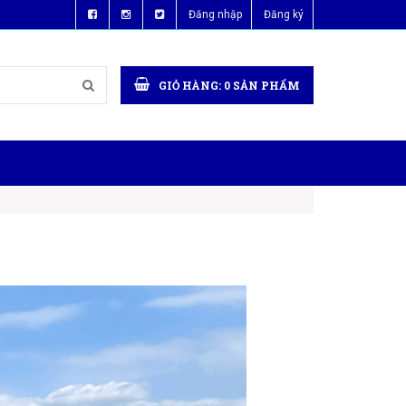
Đăng nhập
Đăng ký
GIỎ HÀNG:
0
SẢN PHẨM