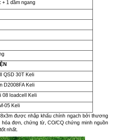
c + 1 dầm ngang
m
ng
IỆN
ll QSD 30T Keli
ân D2008FA Keli
 08 loadcell Keli
M-05 Keli
n 18x3m được nhập khẩu chính ngạch bởi thương
 đủ hóa đơn, chứng từ, CO/CQ chứng minh nguồn
ốt nhất.