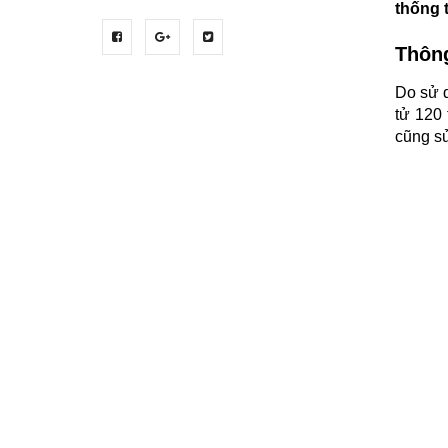
thống t
Thông
Do sử d
tử 120
cũng sử