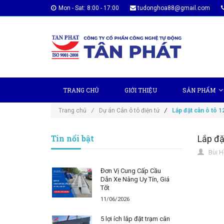
Mon - Sat: 8:00 - 17:00
tudonghoa88@gmail.com
TRANG CHỦ
GIỚI THIỆU
SẢN PHẨM
Trang chủ
/
Dự án Cân ô tô điện tử
/
Lắp đặt cân ô tô 1
Tin nổi bật
Lắp đặ
Bùi H
Đơn Vị Cung Cấp Cầu
Dẫn Xe Nâng Uy Tín, Giá
Tốt
11/06/2026
5 lợi ích lắp đặt trạm cân