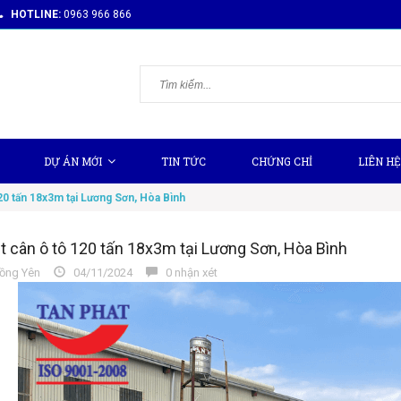
HOTLINE:
0963 966 866
DỰ ÁN MỚI
TIN TỨC
CHỨNG CHỈ
LIÊN HỆ
20 tấn 18x3m tại Lương Sơn, Hòa Bình
t cân ô tô 120 tấn 18x3m tại Lương Sơn, Hòa Bình
ồng Yên
04/11/2024
0 nhận xét