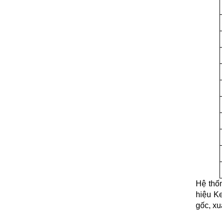
Hệ thố
hiệu K
gốc, xu