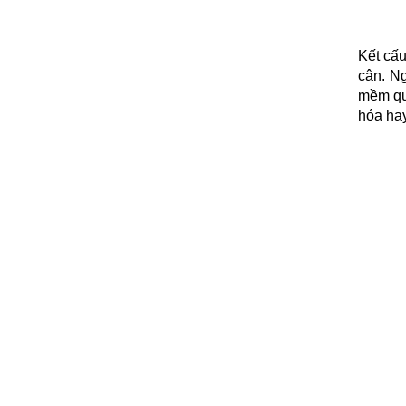
Kết cấu
cân. Ng
mềm quả
hóa hay