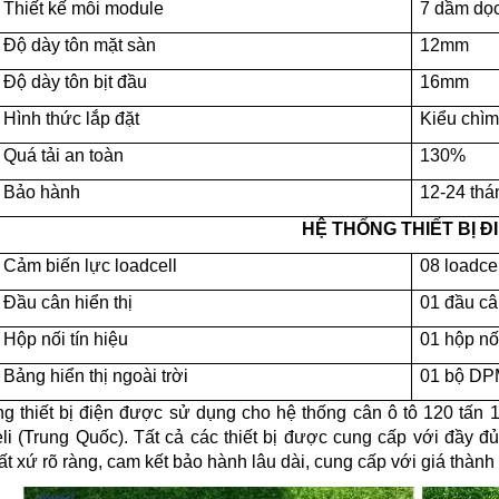
Thiết kế mỗi module
7 dầm dọ
Độ dày tôn mặt sàn
12mm
Độ dày tôn bịt đầu
16mm
Hình thức lắp đặt
Kiểu chì
Quá tải an toàn
130%
Bảo hành
12-24 thá
HỆ THỐNG THIẾT BỊ Đ
Cảm biến lực loadcell
08 loadce
Đầu cân hiển thị
01 đầu c
Hộp nối tín hiệu
01 hộp nối
Bảng hiển thị ngoài trời
01 bộ DP
ng thiết bị điện được sử dụng cho hệ thống cân ô tô 120 tấ
eli (Trung Quốc). Tất cả các thiết bị được cung cấp với đầy
ất xứ rõ ràng, cam kết bảo hành lâu dài, cung cấp với giá thành t