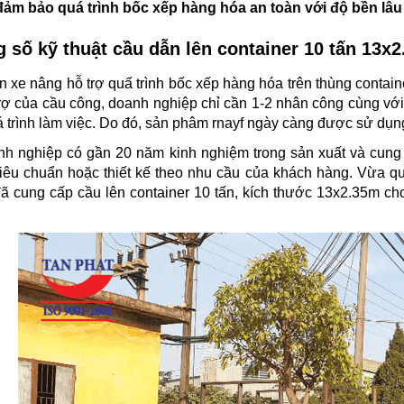
đảm bảo quá trình bốc xếp hàng hóa an toàn với độ bền lâu 
 số kỹ thuật cầu dẫn lên container 10 tấn 13x2
 xe nâng hỗ trợ quấ trình bốc xếp hàng hóa trên thùng contain
rợ của cầu công, doanh nghiệp chỉ cần 1-2 nhân công cùng với 
 trình làm việc. Do đó, sản phâm rnayf ngày càng được sử dụng 
h nghiệp có gần 20 năm kinh nghiệm trong sản xuất và cung c
tiêu chuẩn hoặc thiết kế theo nhu cầu của khách hàng. Vừa q
ã cung cấp cầu lên container 10 tấn, kích thước 13x2.35m c