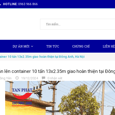
HOTLINE:
0963 966 866
DỰ ÁN MỚI
TIN TỨC
CHỨNG CHỈ
LIÊN HỆ
ainer 10 tấn 13x2.35m giao hoàn thiện tại Đông Anh, Hà Nội
n lên container 10 tấn 13x2.35m giao hoàn thiện tại Đôn
ồng Yên
19/12/2024
0 nhận xét