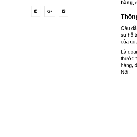
hàng, 
Thông
Cầu dẫn
sự hỗ t
của quá
Là doan
thước 
hàng, đ
Nội.