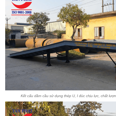
Kết cấu dầm cầu sử dụng thép U, I đúc chịu lực, chất lượng