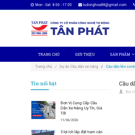
Mon - Sat: 8:00 - 17:00
tudonghoa88@gmail.com
TRANG CHỦ
GIỚI THIỆU
SẢN PHẨM
Trang chủ
/
Dự án Cầu dẫn xe nâng
/
Cầu dẫn lên cont
Tin nổi bật
Cầu dẫ
Bùi H
Đơn Vị Cung Cấp Cầu
Dẫn Xe Nâng Uy Tín, Giá
Tốt
11/06/2026
5 lợi ích lắp đặt trạm cân