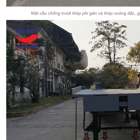
Mặt cầu chống trượt thép phi gân và thép vuông đặc, g