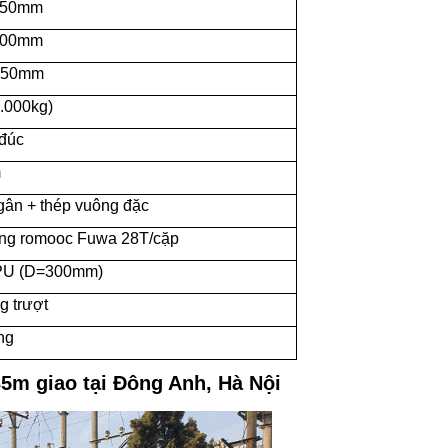
350mm
100mm
.650mm
0.000kg)
 đúc
m
gân + thép vuông đặc
ng romooc Fuwa 28T/cặp
PU (D=300mm)
g trượt
ng
35m giao tại Đông Anh, Hà Nội