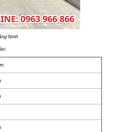
ảng Ninh
án:
mm
m
m
m