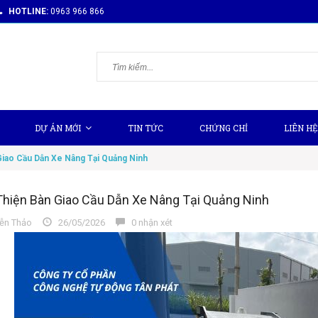
HOTLINE:
0963 966 866
DỰ ÁN MỚI
TIN TỨC
CHỨNG CHỈ
LIÊN HỆ
Giao Cầu Dẫn Xe Nâng Tại Quảng Ninh
hiện Bàn Giao Cầu Dẫn Xe Nâng Tại Quảng Ninh
n Thảo
26/05/2026
0 nhận xét