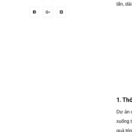
tấn, dà
1. Th
Dự án c
xuống t
quá trì