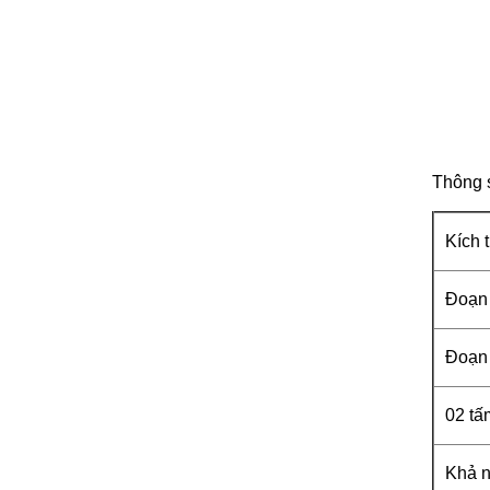
Thông s
Kích 
Đoạn
Đoạn
02 tấ
Khả n