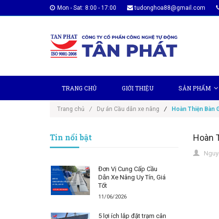
Mon - Sat: 8:00 - 17:00
tudonghoa88@gmail.com
TRANG CHỦ
GIỚI THIỆU
SẢN PHẨM
Trang chủ
/
Dự án Cầu dẫn xe nâng
/
Hoàn Thiện Bàn 
Tin nổi bật
Hoàn T
Nguyễ
Đơn Vị Cung Cấp Cầu
Dẫn Xe Nâng Uy Tín, Giá
Tốt
11/06/2026
5 lợi ích lắp đặt trạm cân