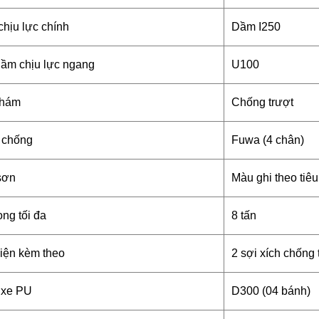
hịu lực chính
Dầm I250
ầm chịu lực ngang
U100
nhám
Chống trượt
 chống
Fuwa (4 chân)
sơn
Màu ghi theo tiê
ọng tối đa
8 tấn
iện kèm theo
2 sợi xích chống 
 xe PU
D300 (04 bánh)