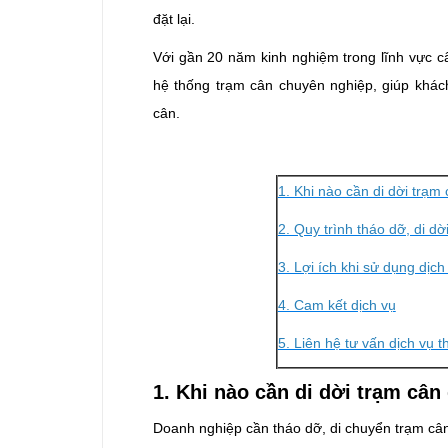
đặt lại.
Với gần 20 năm kinh nghiệm trong lĩnh vực cân
hệ thống trạm cân chuyên nghiệp, giúp khách
cân.
1. Khi nào cần di dời trạm 
2. Quy trình tháo dỡ, di dờ
3. Lợi ích khi sử dụng dịc
4. Cam kết dịch vụ
5. Liên hệ tư vấn dịch vụ t
1. Khi nào cần di dời trạm cân
Doanh nghiệp cần tháo dỡ, di chuyển trạm cân