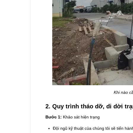
Khi nào cầ
2. Quy trình tháo dỡ, di dời tr
Bước 1:
Khảo sát hiện trạng
Đội ngũ kỹ thuật của chúng tôi sẽ tiến hàn