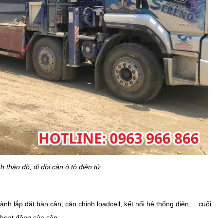
h tháo dỡ, di dời cân ô tô điện tử
ành lắp đặt bàn cân, căn chỉnh loadcell, kết nối hệ thống điện,... cuối
 hoạt động của cân.