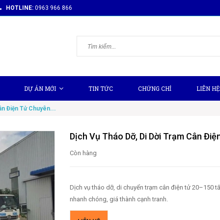
HOTLINE:
0963 966 866
DỰ ÁN MỚI
TIN TỨC
CHỨNG CHỈ
LIÊN HỆ
ân Điện Tử Chuyên...
Dịch Vụ Tháo Dỡ, Di Dời Trạm Cân Đi
Còn hàng
Dịch vụ tháo dỡ, di chuyển trạm cân điện tử 20–150 tấn
nhanh chóng, giá thành cạnh tranh.