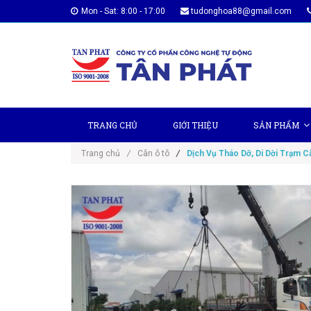
Mon - Sat: 8:00 - 17:00
tudonghoa88@gmail.com
TRANG CHỦ
GIỚI THIỆU
SẢN PHẨM
Trang chủ
/
Cân ô tô
/
Dịch Vụ Tháo Dỡ, Di Dời Trạm C