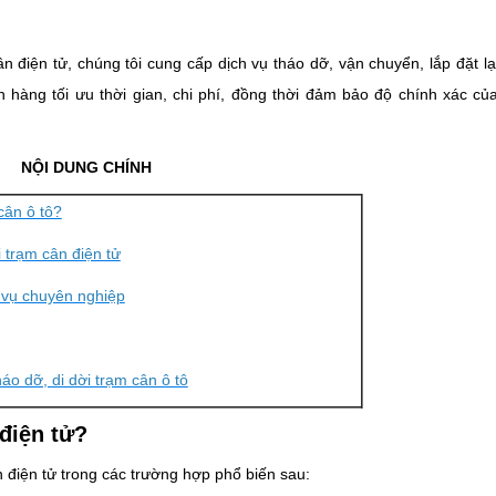
 điện tử, chúng tôi cung cấp dịch vụ tháo dỡ, vận chuyển, lắp đặt lạ
 hàng tối ưu thời gian, chi phí, đồng thời đảm bảo độ chính xác củ
NỘI DUNG CHÍNH
cân ô tô?
i trạm cân điện tử
h vụ chuyên nghiệp
háo dỡ, di dời trạm cân ô tô
 điện tử?
 điện tử trong các trường hợp phổ biến sau: