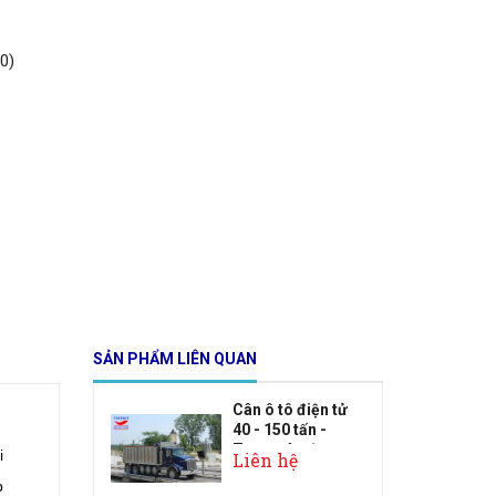
0)
SẢN PHẨM LIÊN QUAN
Cân ô tô điện tử
40 - 150 tấn -
Trạm cân đ...
i
Liên hệ
p