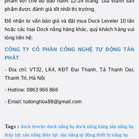
phảm với chế độ bảo hành 12-24 tháng. Giá thành sản
phẩm được đánh giá tốt nhất thị trường.
Để nhận tư vấn báo giá và đặt mua Dock Leveler 10 tấn
hoặc các loại Dock nâng hàng khác, quý khách hàng vui
lòng liên hệ:
CÔNG TY CỔ PHẦN CÔNG NGHỆ TỰ ĐỘNG TÂN
PHÁT
- Địa chỉ: VT32, LK4, KĐT Đại Thanh, Tả Thanh Oai,
Thanh Trì, Hà Nội
- Hotline: 0963 966 866
- Email: tudonghoa88@gmail.com
Tags :
dock leveler
dock nâng hạ
dock nâng hàng
sàn nâng hạ
thủy lực
sàn nâng thủy lực
sàn nâng tự động
thiết bị nâng hạ