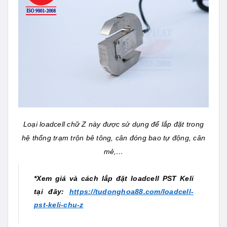
Loại loadcell chữ Z này được sử dụng để lắp đặt trong
hệ thống trạm trộn bê tông, cân đóng bao tự động, cân
mẻ,…
*Xem giá và cách lắp đặt loadcell PST Keli
tại đây:
https://tudonghoa88.com/loadcell-
pst-keli-chu-z