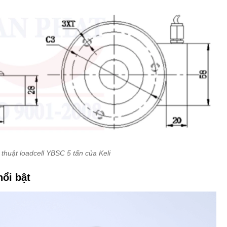
 thuật loadcell YBSC 5 tấn của Keli
nổi bật