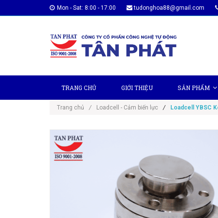
Mon - Sat: 8:00 - 17:00
tudonghoa88@gmail.com
TRANG CHỦ
GIỚI THIỆU
SẢN PHẨM
Trang chủ
/
Loadcell - Cảm biến lực
/
Loadcell YBSC Ke