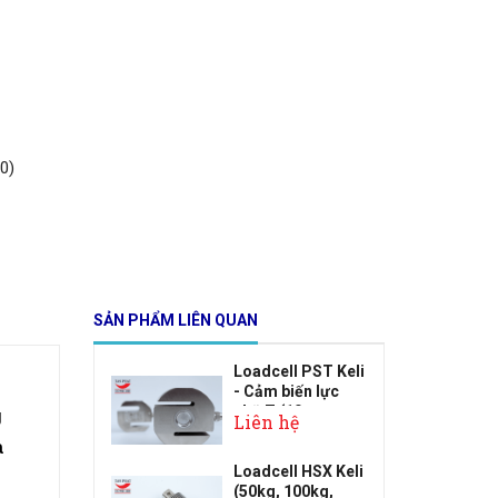
0)
SẢN PHẨM LIÊN QUAN
Loadcell PST Keli
- Cảm biến lực
chữ Z (10...
g
Liên hệ
a
Loadcell HSX Keli
(50kg, 100kg,