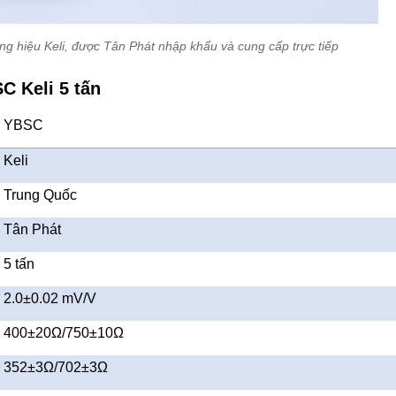
ng hiệu Keli, được Tân Phát nhập khẩu và cung cấp trực tiếp
C Keli 5 tấn
YBSC
Keli
Trung Quốc
Tân Phát
5 tấn
2.0±0.02 mV/V
400±20Ω/750±10Ω
352±3Ω/702±3Ω