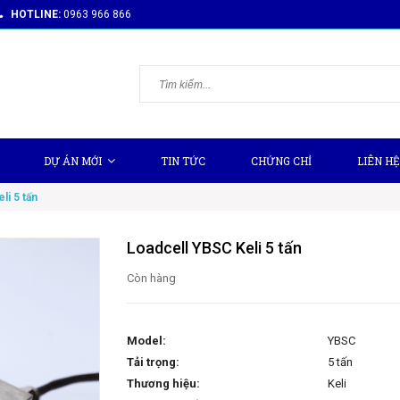
HOTLINE:
0963 966 866
DỰ ÁN MỚI
TIN TỨC
CHỨNG CHỈ
LIÊN HỆ
li 5 tấn
Loadcell YBSC Keli 5 tấn
Còn hàng
Model:
YBSC
Tải trọng:
5 tấn
Thương hiệu:
Keli