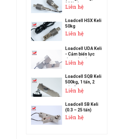
300kg)
Liên hệ
Loadcell HSX Keli
50kg
Liên hệ
Loadcell UDA Keli
- Cảm biến lực
dạng thanh
Liên hệ
Loadcell SQB Keli
500kg, 1 tấn, 2
tấn, 3 t...
Liên hệ
Loadcell SB Keli
(0.3 – 25 tấn)
Liên hệ