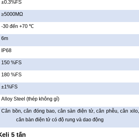
±0.3%FS
≥5000MΩ
-30 đến +70 ℃
6m
IP68
150 %FS
180 %FS
±1%FS
Alloy Steel (thép không gỉ)
Cân bồn, cân đóng bao, cân sàn điện tử, cân phễu, cân xilo,
cân bàn điện tử có độ rung và dao động
eli 5 tấn