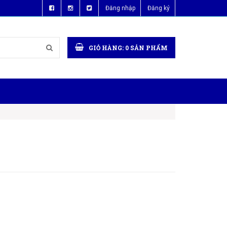
Đăng nhập
Đăng ký
GIỎ HÀNG:
0
SẢN PHẨM