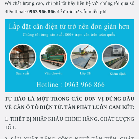
với chất lượng cao, chi phí tốt hãy liên hệ với chúng tôi qua số
điện thoại:
0963 966 866
để được tư vấn miễn phí.
TỰ HÀO LÀ MỘT TRONG CÁC ĐƠN VỊ ĐỨNG ĐẦU
VỀ CÂN Ô TÔ ĐIỆN TỬ, TÂN PHÁT LUÔN CAM KẾT:
1. THIẾT BỊ NHẬP KHẨU CHÍNH HÃNG, CHẤT LƯỢNG
TỐT.