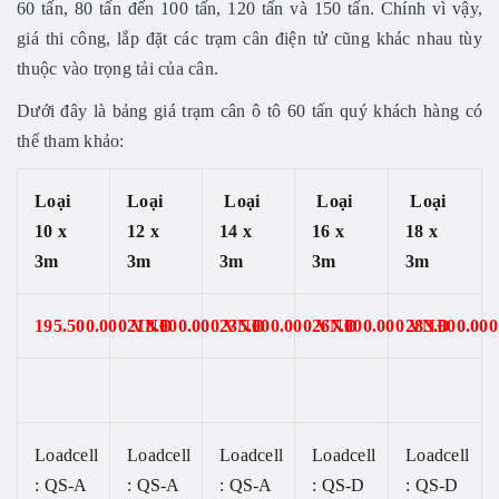
60 tấn, 80 tấn đến 100 tấn, 120 tấn và 150 tấn. Chính vì vậy,
giá thi công, lắp đặt các trạm cân điện tử cũng khác nhau tùy
thuộc vào trọng tải của cân.
Dưới đây là bảng giá trạm cân ô tô 60 tấn quý khách hàng có
thể tham khảo:
Loại
Loại
Loại
Loại
Loại
10 x
12 x
14 x
16 x
18 x
3m
3m
3m
3m
3m
195.500.000 VNĐ
218.000.000 VNĐ
235.000.000 VNĐ
267.000.000 VNĐ
283.000.00
Loadcell
Loadcell
Loadcell
Loadcell
Loadcell
: QS-A
: QS-A
: QS-A
: QS-D
: QS-D