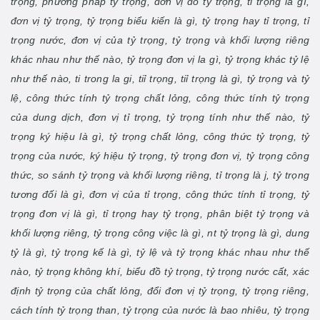
trọng, phương pháp tỷ trọng, đơn vị đo tỷ trọng, tỉ trọng là gì,
đơn vị tỷ trọng, tỷ trọng biểu kiến là gì, tỷ trọng hay tỉ trọng, tỉ
trọng nước, đơn vị của tỷ trọng, tỷ trọng và khối lượng riêng
khác nhau như thế nào, tỷ trọng đơn vị la gì, tỷ trọng khác tỷ lệ
như thế nào, ti trong la gi, tiỉ trọng, tiỉ trọng là gì, tỷ trọng và tỷ
lệ, công thức tính tỷ trọng chất lỏng, công thức tính tỷ trọng
của dung dịch, đơn vị tỉ trọng, tỷ trọng tính như thế nào, tỷ
trọng ký hiệu là gì, tỷ trọng chất lỏng, công thức tỷ trọng, tỷ
trọng của nước, ký hiệu tỷ trọng, tỷ trọng đơn vị, tỷ trọng công
thức, so sánh tỷ trọng và khối lượng riêng, tỉ trọng là j, tỷ trọng
tương đối là gì, đơn vị của tỉ trọng, công thức tính tỉ trọng, tỷ
trọng đơn vị là gì, tỉ trọng hay tỷ trọng, phân biệt tỷ trọng và
khối lượng riêng, tỷ trọng công việc là gì, nt tỷ trọng là gì, dung
tỷ là gì, tỷ trọng kế là gì, tỷ lệ và tỷ trọng khác nhau như thế
nào, tỷ trọng không khí, biểu đồ tỷ trọng, tỷ trọng nước cất, xác
định tỷ trọng của chất lỏng, đổi đơn vị tỷ trọng, tỷ trọng riêng,
cách tính tỷ trọng than, tỷ trọng của nước là bao nhiêu, tỷ trọng