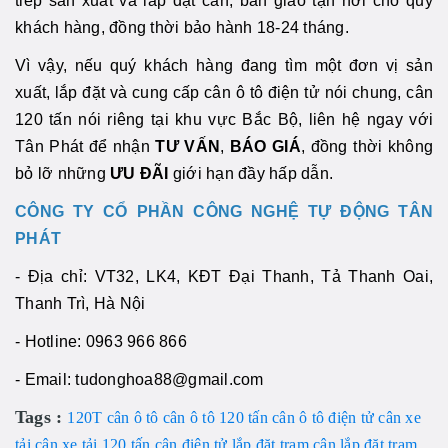
tiếp sản xuất và lắp đặt cân, bàn giao tận nơi cho quý
khách hàng, đồng thời bảo hành 18-24 tháng.
Vì vậy, nếu quý khách hàng đang tìm một đơn vị sản
xuất, lắp đặt và cung cấp cân ô tô điện tử nói chung, cân
120 tấn nói riêng tại khu vực Bắc Bộ, liên hệ ngay với
Tân Phát để nhận
TƯ VẤN
,
BÁO GIÁ
, đồng thời không
bỏ lỡ những
ƯU ĐÃI
giới hạn đầy hấp dẫn.
CÔNG TY CỔ PHẦN CÔNG NGHỆ TỰ ĐỘNG TÂN
PHÁT
- Địa chỉ: VT32, LK4, KĐT Đại Thanh, Tả Thanh Oai,
Thanh Trì, Hà Nội
- Hotline: 0963 966 866
- Email: tudonghoa88@gmail.com
Tags :
120T
cân ô tô
cân ô tô 120 tấn
cân ô tô điện tử
cân xe
tải
cân xe tải 120 tấn
cân điện tử
lắp đặt trạm cân
lắp đặt trạm