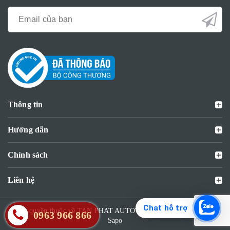
Thông tin
Hướng dẫn
Chính sách
Liên hệ
Chat hỗ trợ
Bản quyền thuộc về TAN PHAT AUTOTECH JSC | Cung cấp bởi
0963 966 866
Sapo