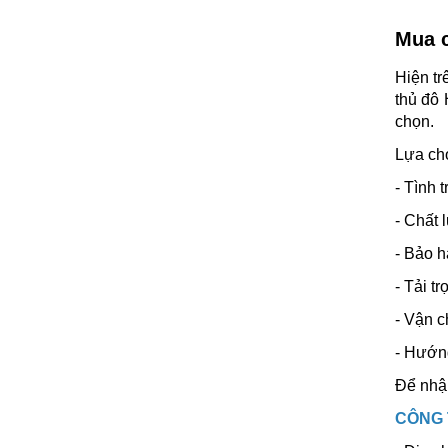
Mua c
Hiện tr
thủ đô
chọn.
Lựa c
- Tình 
- Chất 
- Bảo h
- Tải t
- Vận c
- Hướng
Để nhận
CÔNG 