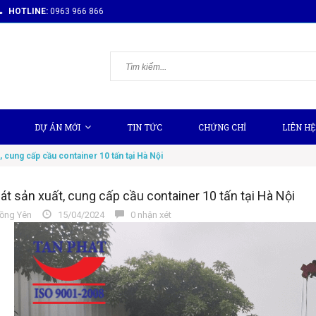
HOTLINE:
0963 966 866
DỰ ÁN MỚI
TIN TỨC
CHỨNG CHỈ
LIÊN HỆ
, cung cấp cầu container 10 tấn tại Hà Nội
át sản xuất, cung cấp cầu container 10 tấn tại Hà Nội
ồng Yên
15/04/2024
0 nhận xét