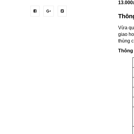
13.000
Thông
Vừa qu
giao ho
thùng c
Thông 