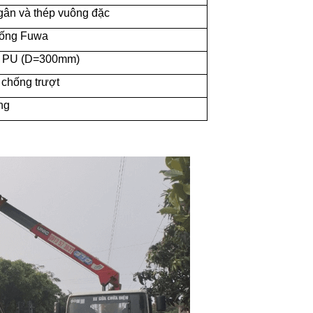
gân và thép vuông đặc
hống Fuwa
e PU (D=300mm)
h chống trượt
ng