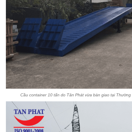
Cầu container 10 tấn do Tân Phát vừa bàn giao tại Thường