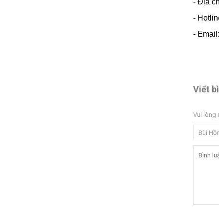
- Địa c
- Hotli
- Emai
Viết b
Vui lòng 