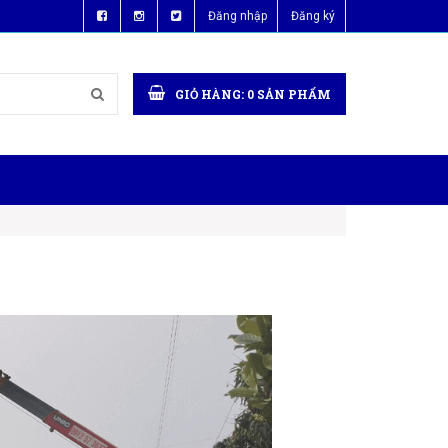
Đăng nhập
Đăng ký
GIỎ HÀNG:
0
SẢN PHẨM