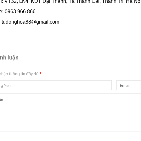
hỉ: VT32, LK4, KĐT Đại Thanh, Tả Thanh Oai, Thanh Trì, Hà Nộ
ne: 0963 966 866
l: tudonghoa88@gmail.com
ình luận
nhập thông tin đầy đủ
*