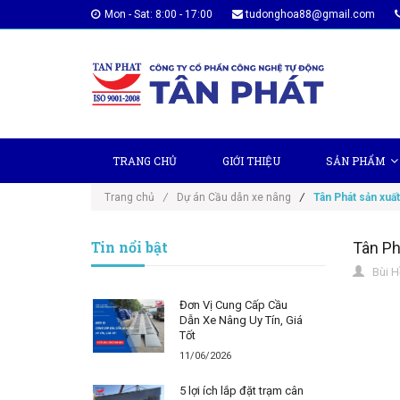
Mon - Sat: 8:00 - 17:00
tudonghoa88@gmail.com
TRANG CHỦ
GIỚI THIỆU
SẢN PHẨM
Trang chủ
/
Dự án Cầu dẫn xe nâng
/
Tân Phát sản xuất
Tin nổi bật
Tân Ph
Bùi H
Đơn Vị Cung Cấp Cầu
Dẫn Xe Nâng Uy Tín, Giá
Tốt
11/06/2026
5 lợi ích lắp đặt trạm cân