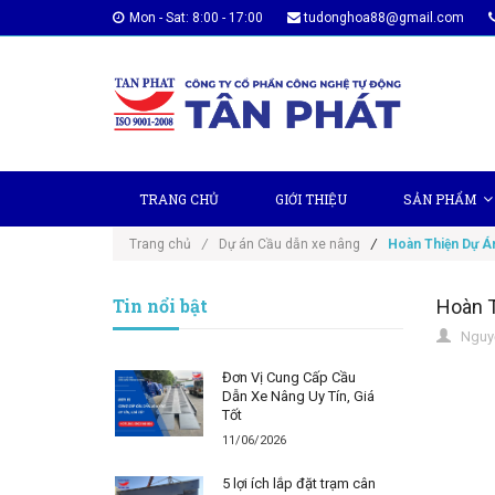
Mon - Sat: 8:00 - 17:00
tudonghoa88@gmail.com
TRANG CHỦ
GIỚI THIỆU
SẢN PHẨM
Trang chủ
/
Dự án Cầu dẫn xe nâng
/
Hoàn Thiện Dự Á
Tin nổi bật
Hoàn T
Nguyễ
Đơn Vị Cung Cấp Cầu
Dẫn Xe Nâng Uy Tín, Giá
Tốt
11/06/2026
5 lợi ích lắp đặt trạm cân