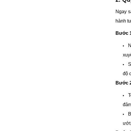
Ngay sa
hành tư
Bước 1
N
xuy
S
độ 
Bước 2
T
đảm 
B
ướt,