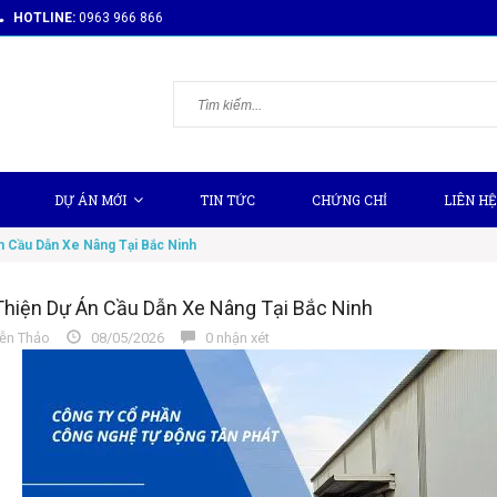
HOTLINE:
0963 966 866
DỰ ÁN MỚI
TIN TỨC
CHỨNG CHỈ
LIÊN HỆ
n Cầu Dẫn Xe Nâng Tại Bắc Ninh
hiện Dự Án Cầu Dẫn Xe Nâng Tại Bắc Ninh
n Thảo
08/05/2026
0 nhận xét