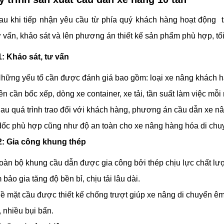
u khi tiếp nhận yêu cầu từ phía quý khách hàng hoạt động tạ
 vấn, khảo sát và lên phương án thiết kế sản phẩm phù hợp, tối
: Khảo sát, tư vấn
hững yếu tố cần được đánh giá bao gồm: loại xe nâng khách h
ên cần bốc xếp, dòng xe container, xe tải, tần suất làm việc m
au quá trình trao đổi với khách hàng, phương án cầu dẫn xe 
dốc phù hợp cũng như độ an toàn cho xe nâng hàng hóa di chuy
: Gia công khung thép
oàn bộ khung cầu dẫn được gia công bởi thép chịu lực chất lư
bảo gia tăng độ bền bỉ, chịu tải lâu dài.
ề mặt cầu được thiết kế chống trượt giúp xe nâng di chuyển ê
 nhiều bụi bẩn.