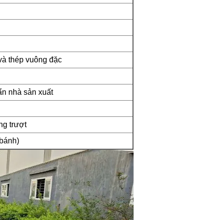
và thép vuông đặc
)
ẩn nhà sản xuất
ng trượt
bánh)