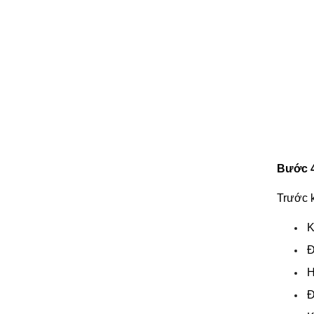
Bước 4
Trước k
K
Đ
H
Đ