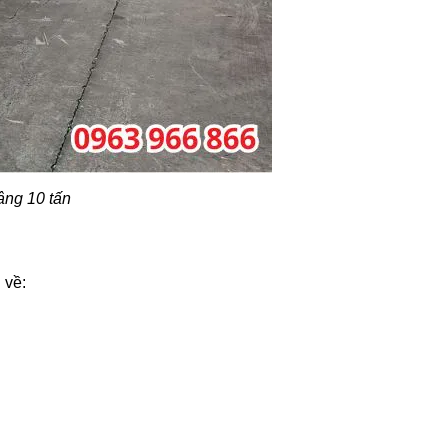
âng 10 tấn
 về: