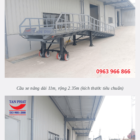
Cầu xe nâng dài 11m, rộng 2.35m (kích thước tiêu chuẩn)