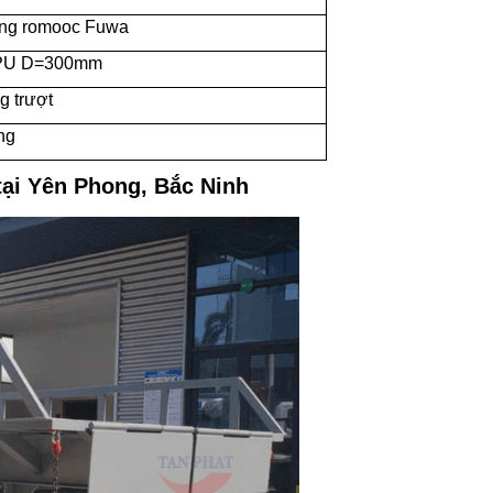
ng romooc Fuwa
 PU D=300mm
g trượt
ng
tại Yên Phong, Bắc Ninh