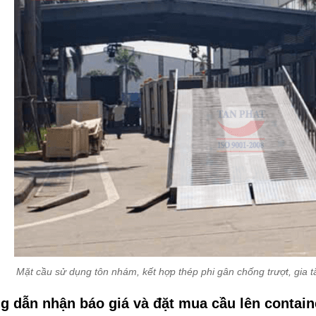
Mặt cầu sử dụng tôn nhám, kết hợp thép phi gân chống trượt, gia 
 dẫn nhận báo giá và đặt mua cầu lên containe