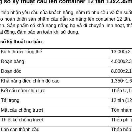
 số kỹ thuật cầu lên container 12 tấn 13x2.35
 tiếp nhận yêu cầu của khách hàng, nắm rõ nhu cầu và tần suất
o hoàn thiện sản phẩm cầu dẫn xe nâng lên container 12 tấn,
nh. Sản phẩm có khả năng nâng hạ và di chuyển linh hoạt, th
ạt động, đảm bảo an toàn khi sử dụng.
số kỹ thuật cơ bản:
Kích thước tổng thể
13.000x2
Đoạn bằng
4.000x2.
Đoạn dốc
8.000x2.
Khả năng điều chỉnh độ cao
1.350~1
Kết cấu dầm chịu lực
Thép U, I
Tải trọng
12 tấn (1
Mặt cầu chống trượt
Tôn nhá
Thiết kế chống trượt
Thép phi 
Lan can thành cầu
Thép hộp