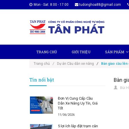
Mon - Sat: 8:00 - 17:00
tudonghoa88@gmail.com
TRANG CHỦ
GIỚI THIỆU
SẢN PHẨM
Trang chủ
/
Dự án Cầu dẫn xe nâng
/
Bàn giao cầu lên
Tin nổi bật
Bàn gi
Bùi H
Đơn Vị Cung Cấp Cầu
Dẫn Xe Nâng Uy Tín, Giá
Tốt
11/06/2026
5 lợi ích lắp đặt trạm cân