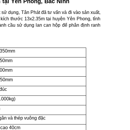
m tại Yên Phong, Bắc Ninh
 sử dụng, Tân Phát đã tư vấn và đi vào sản xuất,
 kích thước 13x2.35m tại huyện Yên Phong, tỉnh
ành cầu sử dụng lan can hộp để phân định ranh
.350mm
350mm
100mm
.650mm
 đúc
2.000kg)
m
gân và thép vuông đặc
 cao 40cm