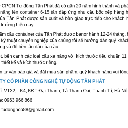
 CPCN Tự động Tân Phát đã có gần 20 năm hình thành và phát 
nâng lên container 6-15 tấn
đáp ứng nhu cầu bốc xếp hàng h
ủa Tân Phát được sản xuất và bàn giao trực tiếp cho khách h
ị trường hiện nay.
m cầu container của Tân Phát được banor hành 12-24 tháng, hỗ
 kỹ thuật chuyên nghiệp của chúng tôi sẽ hướng dẫn quý khác
ng và độ bền lâu dài của cầu.
t, bên cạnh các loại cầu xe nâng với kích thước tiêu chuẩn 1
 thiết kế và kích thước riêng.
 tư vấn báo giá và đặt mua sản phẩm, quý khách hàng vui lòng 
TY CỔ PHẦN CÔNG NGHỆ TỰ ĐỘNG TÂN PHÁT
hỉ: VT32, LK4, KĐT Đại Thanh, Tả Thanh Oai, Thanh Trì, Hà Nộ
ne: 0963 966 866
l: tudonghoa88@gmail.com