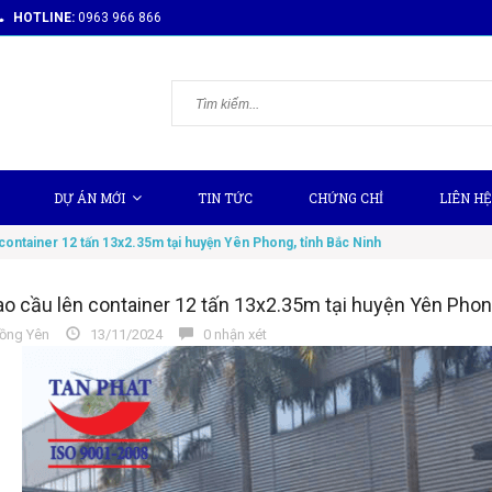
HOTLINE:
0963 966 866
DỰ ÁN MỚI
TIN TỨC
CHỨNG CHỈ
LIÊN HỆ
 container 12 tấn 13x2.35m tại huyện Yên Phong, tỉnh Bắc Ninh
ao cầu lên container 12 tấn 13x2.35m tại huyện Yên Phon
ồng Yên
13/11/2024
0 nhận xét