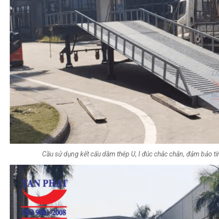
Cầu sử dụng kết cấu dầm thép U, I đúc chắc chắn, đảm bảo t