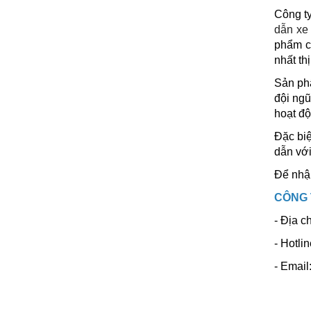
Công ty
dẫn xe 
phẩm c
nhất th
Sản phẩ
đội ngũ
hoạt độ
Đặc biệ
dẫn với
Để nhận
CÔNG 
- Địa c
- Hotli
- Emai