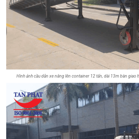
Hình ảnh cầu dẫn xe nâng lên container 12 tấn, dài 13m bàn giao 