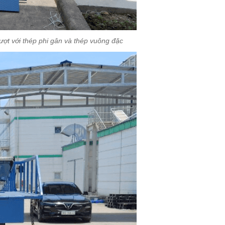
ợt với thép phi gân và thép vuông đặc