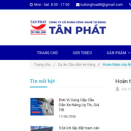
Mon - Sat: 8:00 - 17:00
tudonghoa88@gmail.com
TRANG CHỦ
GIỚI THIỆU
SẢN PHẨM
Trang chủ
/
Dự án Cầu dẫn xe nâng
/
Hoàn thiện cầu lê
Tin nổi bật
Hoàn t
Bùi H
Đơn Vị Cung Cấp Cầu
Dẫn Xe Nâng Uy Tín, Giá
Tốt
11/06/2026
5 lợi ích lắp đặt trạm cân