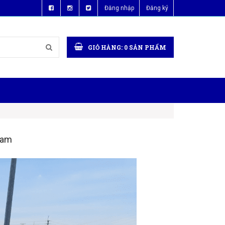
Đăng nhập
Đăng ký
GIỎ HÀNG:
0
SẢN PHẨM
Nam