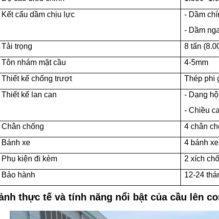
Kết cấu dầm chịu lực
- Dầm chí
- Dầm ng
Tải trọng
8 tấn (8.
Tôn nhám mặt cầu
4-5mm
Thiết kế chống trượt
Thép phi 
Thiết kế lan can
- Dạng h
- Chiều 
Chân chống
4 chân c
Bánh xe
4 bánh x
Phụ kiện đi kèm
2 xích ch
Bảo hành
12-24 thá
ảnh thực tế và tính năng nổi bật của cầu lên c