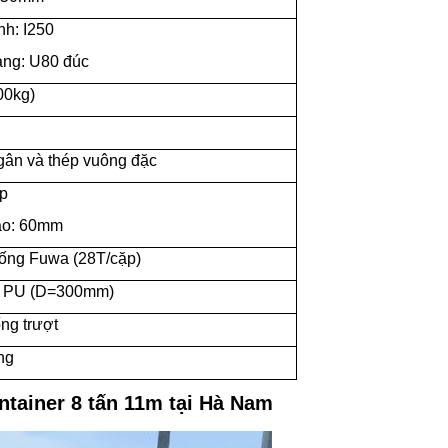
nh: I250
ang: U80 đúc
000kg)
gân và thép vuông đặc
ộp
cao: 60mm
hống Fuwa (28T/cặp)
e PU (D=300mm)
ống trượt
ng
ontainer 8 tấn 11m tại Hà Nam