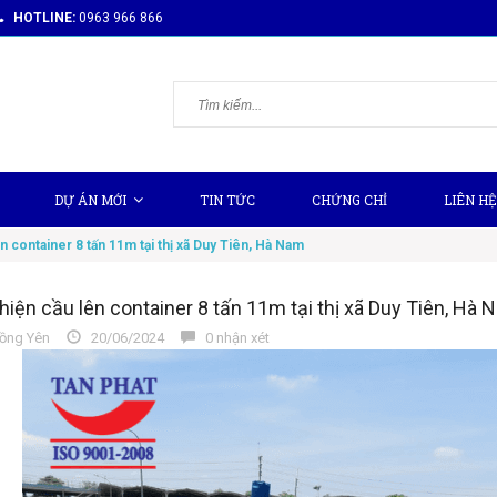
HOTLINE:
0963 966 866
DỰ ÁN MỚI
TIN TỨC
CHỨNG CHỈ
LIÊN HỆ
n container 8 tấn 11m tại thị xã Duy Tiên, Hà Nam
hiện cầu lên container 8 tấn 11m tại thị xã Duy Tiên, Hà 
ồng Yên
20/06/2024
0 nhận xét