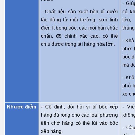
- Giú
- Chất liệu sản xuất bền bỉ dưới
có kh
tác động từ môi trường, sơn tính
lớn,
điện ít bong tróc, các mối hàn chắc
thùng
chắn, độ chính xác cao, có thể
- Khả
chịu được trọng tải hàng hóa lớn.
nhờ 
bốc d
mà d
- Khả
phù h
xe ch
Nhược điểm
- Cố định, đòi hỏi vị trí bốc xếp
- Vi
hàng đủ rộng cho các loại phương
không
tiện chở hàng có thể lùi vào bốc
- Cầ
xếp hàng.