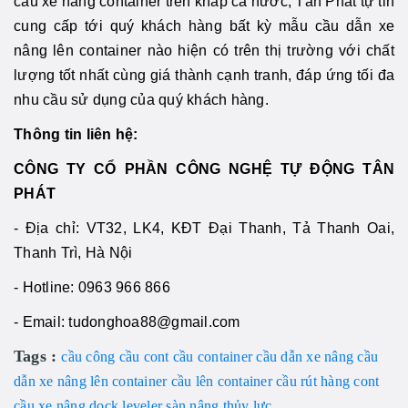
cầu xe nâng container trên khắp cả nước, Tân Phát tự tin
cung cấp tới quý khách hàng bất kỳ mẫu cầu dẫn xe
nâng lên container nào hiện có trên thị trường với chất
lượng tốt nhất cùng giá thành cạnh tranh, đáp ứng tối đa
nhu cầu sử dụng của quý khách hàng.
Thông tin liên hệ:
CÔNG TY CỔ PHẦN CÔNG NGHỆ TỰ ĐỘNG TÂN
PHÁT
- Địa chỉ: VT32, LK4, KĐT Đại Thanh, Tả Thanh Oai,
Thanh Trì, Hà Nội
- Hotline: 0963 966 866
- Email: tudonghoa88@gmail.com
Tags :
cầu công
cầu cont
cầu container
cầu dẫn xe nâng
cầu
dẫn xe nâng lên container
cầu lên container
cầu rút hàng cont
cầu xe nâng
dock leveler
sàn nâng thủy lực