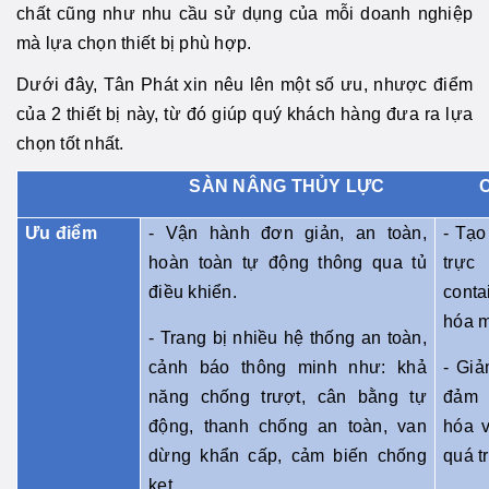
chất cũng như nhu cầu sử dụng của mỗi doanh nghiệp
mà lựa chọn thiết bị phù hợp.
Dưới đây, Tân Phát xin nêu lên một số ưu, nhược điểm
của 2 thiết bị này, từ đó giúp quý khách hàng đưa ra lựa
chọn tốt nhất.
SÀN NÂNG THỦY LỰC
Ưu điểm
- Vận hành đơn giản, an toàn,
- Tạo
hoàn toàn tự động thông qua tủ
trực
điều khiển.
cont
hóa m
- Trang bị nhiều hệ thống an toàn,
cảnh báo thông minh như: khả
- Giả
năng chống trượt, cân bằng tự
đảm 
động, thanh chống an toàn, van
hóa v
dừng khẩn cấp, cảm biến chống
quá t
kẹt,…