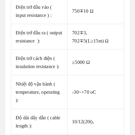
Điện trở đầu vào (
750∓10 Ω
input resistance ) :
Điện trở đầu ra ( output
702∓3,
resistance ):
702∓5(L≥15m) Ω
Điện trở cách điện (
≥5000 Ω
insulation resistance ):
Nhiệt độ vận hành (
temperature, operating
-30~+70 oC
):
Độ dài dây dẫn ( cable
10/12(20t),
length ):