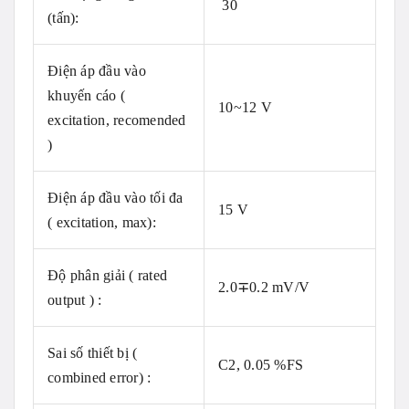
30
(tấn):
Điện áp đầu vào
khuyến cáo (
10~12 V
excitation, recomended
)
Điện áp đầu vào tối đa
15 V
( excitation, max):
Độ phân giải ( rated
2.0∓0.2 mV/V
output ) :
Sai số thiết bị (
C2, 0.05 %FS
combined error) :