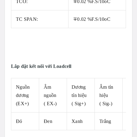
TCO:
∓0.02 %F.S/10oC
TC SPAN:
∓0.02 %F.S/10oC
Lắp đặt kết nối với Loadcell
Nguồn
Âm
Dương
Âm tín
Trốn
dương
nguồn
tín hiệu
hiệu
nhiễ
(EX+)
( EX-)
( Sig+)
( Sig-)
( Shi
Đỏ
Đen
Xanh
Trắng
Tím