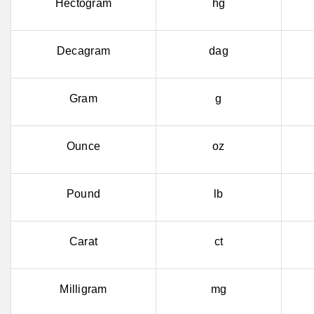
Hectogram
hg
Decagram
dag
Gram
g
Ounce
oz
Pound
lb
Carat
ct
Milligram
mg