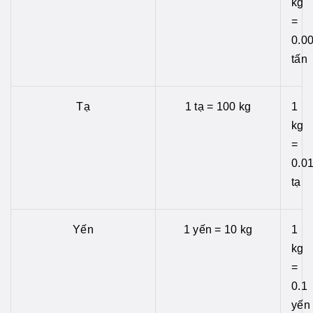
kg
=
0.0
tấn
Tạ
1 tạ = 100 kg
1
kg
=
0.0
tạ
Yến
1 yến = 10 kg
1
kg
=
0.1
yến