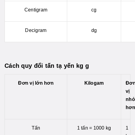
Centigram
cg
Decigram
dg
Cách quy đổi tấn tạ yến kg g
Đơn vị lớn hơn
Kilogam
Đơ
vị
nhỏ
hơ
Tấn
1 tấn = 1000 kg
1