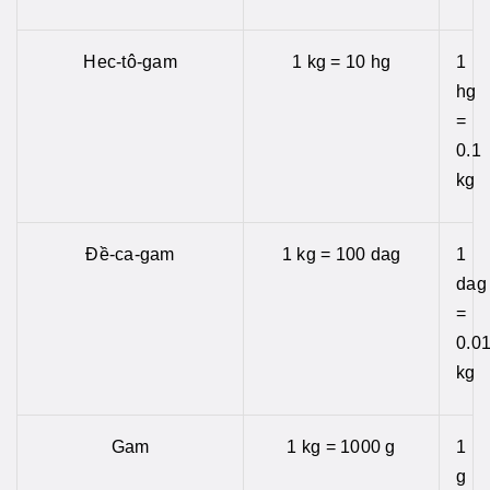
Hec-tô-gam
1 kg = 10 hg
1
hg
=
0.1
kg
Đề-ca-gam
1 kg = 100 dag
1
dag
=
0.0
kg
Gam
1 kg = 1000 g
1
g