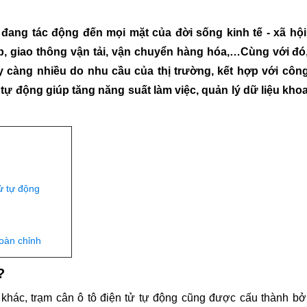
 đang tác động đến mọi mặt của đời sống kinh tế - xã hội
, giao thông vận tải, vận chuyển hàng hóa,…Cùng với đó
y càng nhiều do nhu cầu của thị trường, kết hợp với côn
ử tự động giúp tăng năng suất làm việc, quản lý dữ liệu kho
tử tự động
hoàn chỉnh
?
khác, trạm cân ô tô điện tử tự động cũng được cấu thành bở