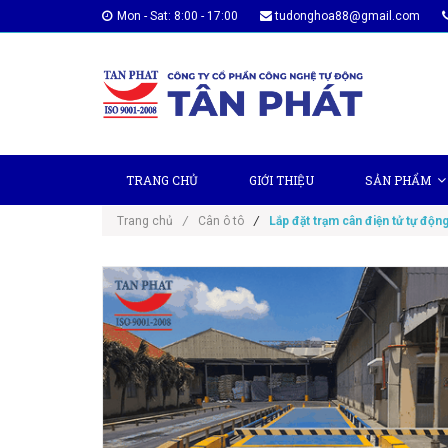
Mon - Sat: 8:00 - 17:00
tudonghoa88@gmail.com
TRANG CHỦ
GIỚI THIỆU
SẢN PHẨM
Trang chủ
/
Cân ô tô
/
Lắp đặt trạm cân điện tử tự động