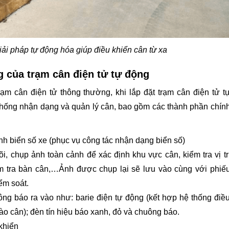
iải pháp tự động hóa giúp điều khiển cân từ xa
g của trạm cân điện tử tự động
ạm cân điện tử thông thường, khi lắp đặt trạm cân điện tử t
thống nhận dạng và quản lý cân, bao gồm các thành phần chín
h biển số xe (phục vụ công tác nhận dạng biển số)
i, chụp ảnh toàn cảnh để xác định khu vực cân, kiểm tra vị tr
m tra bàn cân,…Ảnh được chụp lại sẽ lưu vào cùng với phiế
iểm soát.
hông báo ra vào như: barie điện tự động (kết hợp hệ thống điề
ào cân); đèn tín hiệu báo xanh, đỏ và chuông báo.
 khiển