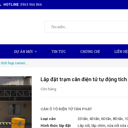
HOTLINE:
0963 966 866
DỰ ÁN MỚI
TIN TỨC
CHỨNG CHỈ
LIÊN HỆ
 tích hợp camer...
Lắp đặt trạm cân điện tử tự động tíc
Còn hàng
CÂN Ô TÔ ĐIỆN TỬ TÂN PHÁT
Loại cân
20 tấn, 40 tấn, 60 tấn, 80 tấn, 1
Hình thức lắp đặt
Lắp nổi, lắp chìm, nửa nổi nửa