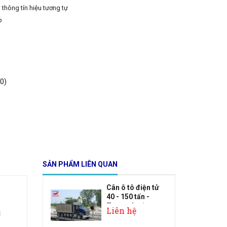
n thông tín hiệu tương tự
p
0)
SẢN PHẨM LIÊN QUAN
Cân ô tô điện tử
40 - 150 tấn -
Trạm cân đ...
m
Liên hệ