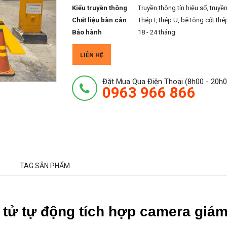
Kiểu truyền thông
Truyền thông tín hiệu số, truyề
Chất liệu bàn cân
Thép I, thép U, bê tông cốt thé
Bảo hành
18 - 24 tháng
LIÊN HỆ
Đặt Mua Qua Điện Thoại (8h00 - 20h0
0963 966 866
TAG SẢN PHẨM
n tử tự động tích hợp camera giá