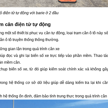
ô điện tử tự động với barie ở 2 đầu
ạm cân điện tử tự động
 một số thiết bị phục vụ cân tự động, loại trạm cân ô tô này s
cân ô tô truyền thống thông thường.
ững gian lận trong quá trình cân xe
iúp đọc và ghi lại biển số xe trực tiếp vào phần mềm. Thao tá
hần mềm cân.
hụp biển số xe, từ đó giúp kiểm soát chính xác và không gâ
ong hệ thống cơ sở dữ liệu giúp dễ dàng kiểm tra lại khi cầ
hệ thống ổn định, đảm bảo tính trung thực trong quá trình cân