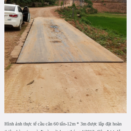
Hình ảnh thực tế cầu cân 60 tấn-12m * 3m được lắp đặt hoàn