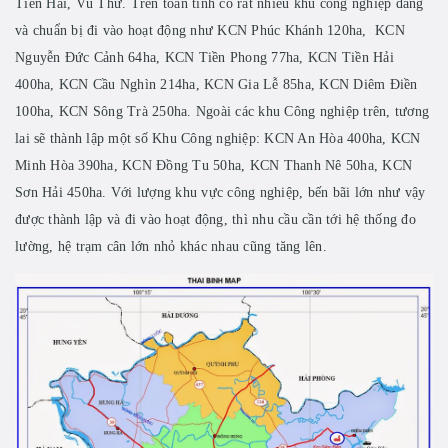
Tiền Hải, Vũ Thư. Trên toàn tỉnh có rất nhiều khu công nghiệp đang
và chuẩn bị đi vào hoạt động như KCN Phúc Khánh 120ha, KCN
Nguyễn Đức Cảnh 64ha, KCN Tiền Phong 77ha, KCN Tiền Hải
400ha, KCN Cầu Nghìn 214ha, KCN Gia Lễ 85ha, KCN Diêm Điền
100ha, KCN Sông Trà 250ha. Ngoài các khu Công nghiệp trên, tương
lai sẽ thành lập một số Khu Công nghiệp: KCN An Hòa 400ha, KCN
Minh Hòa 390ha, KCN Đồng Tu 50ha, KCN Thanh Nê 50ha, KCN
Sơn Hải 450ha. Với lượng khu vực công nghiệp, bến bãi lớn như vậy
được thành lập và đi vào hoạt động, thì nhu cầu cần tới hệ thống đo
lường, hệ trạm cân lớn nhỏ khác nhau cũng tăng lên.