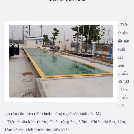
- Tiêu
chuẩn
sắt sản
xuất
đạt
tiêu
chuẩn
SS400
- Tiêu
chuẩn
chế
tạo cầu cân theo tiêu chuẩn công nghệ sản xuất của Mỹ
- Tiêu chuẩn kích thước; Chiều rộng 3m, 3.5m. Chiều dài 8m, 12m,
18m và các kích thước tùy biến khác.